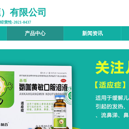
莞）有限公司
-2021-0437
产品中心
新闻资讯